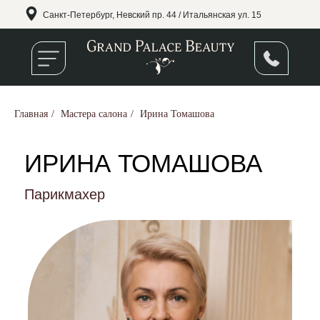
Санкт-Петербург, Невский пр. 44 / Итальянская ул. 15
Главная
/
Мастера салона
/
Ирина Томашова
Красота должна быть вдохновляющей — следите за нашими
ИРИНА ТОМАШОВА
обновлениями!
Парикмахер
+7 (905) 222-62-32
УСЛУГИ CАЛОНА
СПЕЦИАЛИСТЫ
ГАЛЕРЕЯ